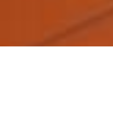
L’ART LÀ OÙ ON NE L’ATTEND PAS
OBJETS UNIQUES & IDÉES CADEAUX